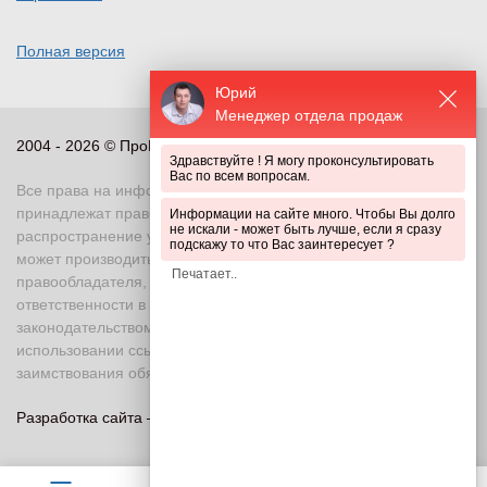
Полная версия
Юрий
Менеджер отдела продаж
2004 - 2026 © ПроПериметр, все права защищены
Здравствуйте ! Я могу проконсультировать
Вас по всем вопросам.
Все права на информационные и иные материалы сайта
принадлежат правообладателю. Воспроизведение или
Информации на сайте много. Чтобы Вы долго
не искали - может быть лучше, если я сразу
распространение указанных материалов в любой форме
подскажу то что Вас заинтересует ?
может производиться только с письменного разрешения
правообладателя, в противном случае возможно применение
ответственности в соответствии с действующим
законодательством Российской Федерации. При
использовании ссылка на правообладателя и источник
заимствования обязательна
Разработка сайта —
«Askaron Systems»